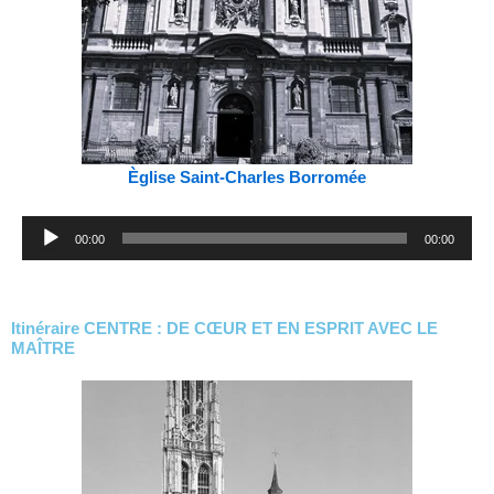
Èglise Saint-Charles Borromée
Lecteur
00:00
00:00
audio
Itinéraire CENTRE : DE CŒUR ET EN ESPRIT AVEC LE
MAÎTRE