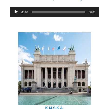
Lecteur
00:00
00:00
audio
K.M.S.K.A.