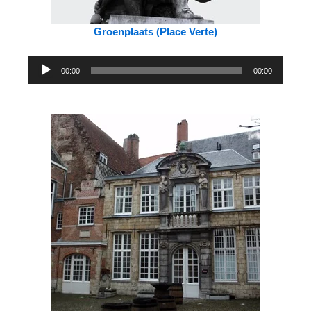
Groenplaats (Place Verte)
Lecteur
00:00
00:00
audio