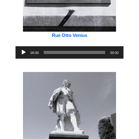
Rue Otto Venius
Lecteur
00:00
00:00
audio