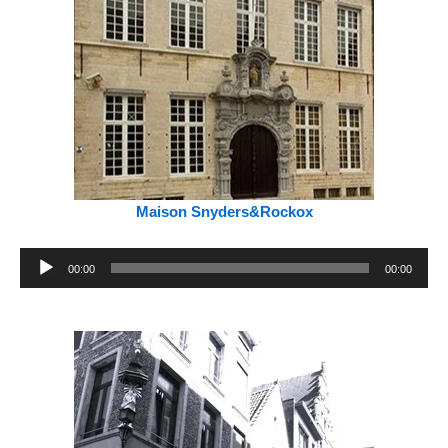
Maison Snyders&Rockox
Lecteur
00:00
00:00
audio