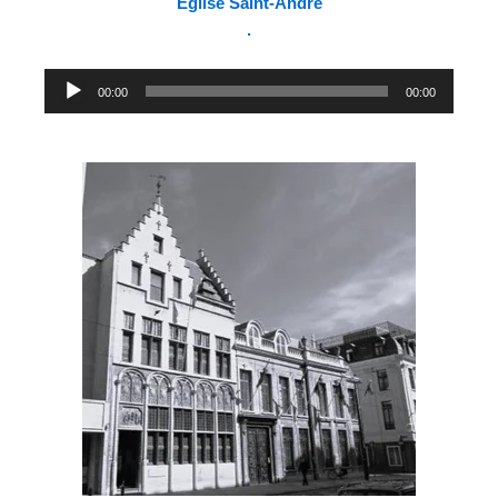
Église Saint-André
.
Lecteur
00:00
00:00
audio