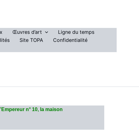
ux
Œuvres d’art
Ligne du temps
lités
Site TOPA
Confidentialité
l’Empereur n° 10, la maison