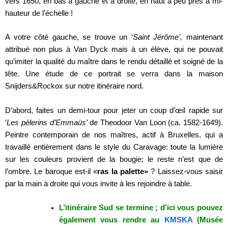
vers 1650, en bas à gauche et à droite, en haut à peu près à mi-
hauteur de l’échelle !
A votre côté gauche, se trouve un ‘
Saint Jérôme’,
maintenant
attribué non plus à Van Dyck mais à un élève, qui ne pouvait
qu’imiter la qualité du maître dans le rendu détaillé et soigné de la
tête. Une étude de ce portrait se verra dans la maison
Snijders&Rockox sur notre itinéraire nord.
D’abord, faites un demi-tour pour jeter un coup d’œil rapide sur
‘
Les pèlerins d’Emmaüs’
de Theodoor Van Loon (ca. 1582-1649).
Peintre contemporain de nos maîtres, actif à Bruxelles, qui a
travaillé entièrement dans le style du Caravage: toute la lumière
sur les couleurs provient de la bougie; le reste n’est que de
l’ombre. Le baroque est-il «
ras la palette»
? Laissez-vous saisir
par la main à droite qui vous invite à les rejoindre à table.
L’itinéraire Sud se termine ; d’ici vous pouvez
également vous rendre au
KMSKA
(Musée