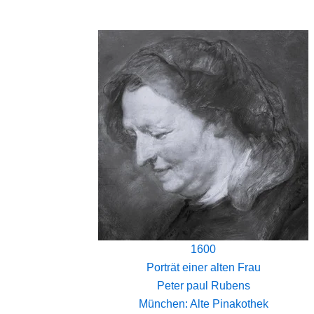
1600
Porträt einer alten Frau
Peter paul Rubens
München: Alte Pinakothek