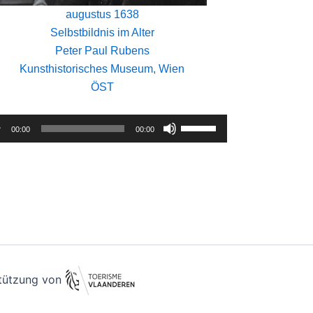
augustus 1638
Selbstbildnis im Alter
Peter Paul Rubens
Kunsthistorisches Museum, Wien
ÖST
o-
Pfeiltasten
00:00
00:00
er
Hoch/Runter
benutzen,
um
die
Lautstärke
zu
regeln.
stützung von