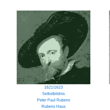
1621/1623
Selbstbildnis
Peter Paul Rubens
Rubens Haus