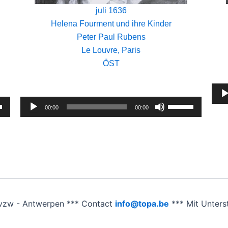
juli 1636
Helena Fourment und ihre Kinder
Peter Paul Rubens
Le Louvre, Paris
ÖST
Audi
asten
Audio-
Pfeiltasten
Play
00:00
00:00
Runter
Player
Hoch/Runter
en,
benutzen,
um
die
ärke
Lautstärke
zu
.
regeln.
vzw - Antwerpen *** Contact
info@topa.be
*** Mit Unter