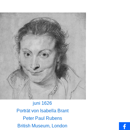
juni 1626
Porträt von Isabella Brant
Peter Paul Rubens
British Museum, London