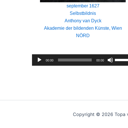
september 1627
Selbstbildnis
Anthony van Dyck
Akademie der bildenden Künste, Wien
NÖRD
Audio-
Pfeilt
00:00
00:00
Player
Hoch/
benutz
um
die
Lautst
zu
regeln
Copyright © 2026 Topa 