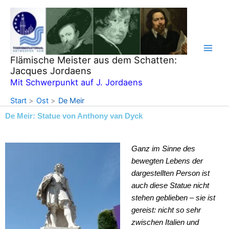
Zum
Inhalt
springen
Flämische Meister aus dem Schatten:
Jacques Jordaens
Mit Schwerpunkt auf J. Jordaens
Start
Ost
De Meir
De Meir: Statue von Anthony van Dyck
Ganz im Sinne des
bewegten Lebens der
dargestellten Person ist
auch diese Statue nicht
stehen geblieben – sie ist
gereist: nicht so sehr
zwischen Italien und