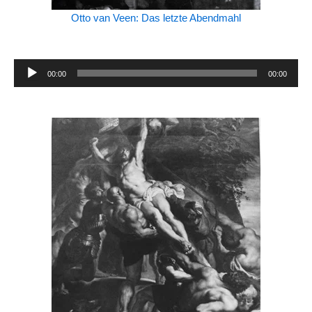
Otto van Veen: Das letzte Abendmahl
Audio-
00:00
00:00
Player