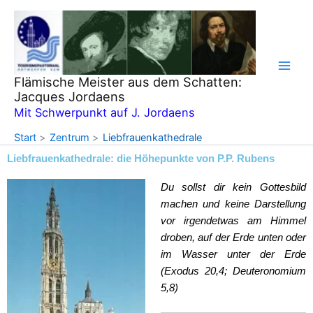
Zum
Inhalt
springen
Flämische Meister aus dem Schatten:
Jacques Jordaens
Mit Schwerpunkt auf J. Jordaens
Start
Zentrum
Liebfrauenkathedrale
Liebfrauenkathedrale: die Höhepunkte von P.P. Rubens
Du sollst dir kein Gottesbild
machen und keine Darstellung
vor irgendetwas am Himmel
droben, auf der Erde unten oder
im Wasser unter der Erde
(Exodus 20,4; Deuteronomium
5,8)