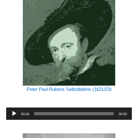
Peter Paul Rubens Selbstbildnis (1621/23)
Audio-
00:00
00:00
Player