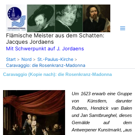
Zum
Inhalt
springen
Flämische Meister aus dem Schatten:
Jacques Jordaens
Mit Schwerpunkt auf J. Jordaens
Start
Nord
St.-Paulus-Kirche
Caravaggio: die Rosenkranz-Madonna
Caravaggio (Kopie nach): die Rosenkranz-Madonna
Um 1623 erwarb eine Gruppe
von Künstlern, darunter
Rubens, Hendrick van Balen
und Jan Samtbrueghel, dieses
Gemälde auf dem
Antwerpener Kunstmarkt, „aus