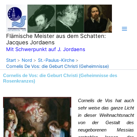
Zum
Inhalt
springen
Flämische Meister aus dem Schatten:
Jacques Jordaens
Mit Schwerpunkt auf J. Jordaens
Start
Nord
St.-Paulus-Kirche
Cornelis De Vos: die Geburt Christi (Geheimnisse)
Cornelis de Vos: die Geburt Christi (Geheimnisse des
Rosenkranzes)
Cornelis de Vos hat auch
sehr weise das ganze Licht
in dieser Weihnachtsnacht
von der Gestalt des
neugeborenen Messias