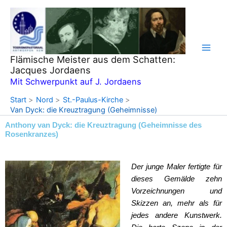
Zum
Inhalt
springen
Flämische Meister aus dem Schatten:
Jacques Jordaens
Mit Schwerpunkt auf J. Jordaens
Start
Nord
St.-Paulus-Kirche
Van Dyck: die Kreuztragung (Geheimnisse)
Anthony van Dyck: die Kreuztragung (Geheimnisse des
Rosenkranzes)
Der junge Maler fertigte für
dieses Gemälde zehn
Vorzeichnungen und
Skizzen an, mehr als für
jedes andere Kunstwerk.