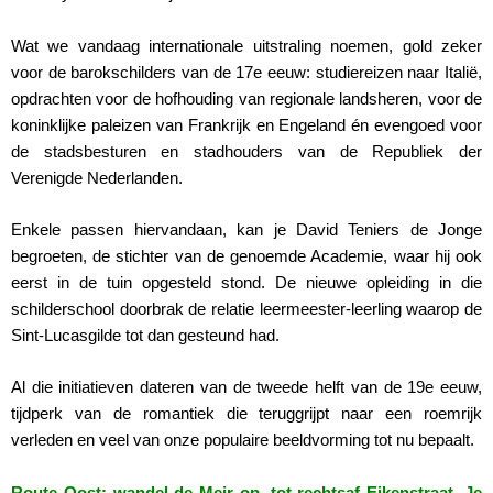
Wat we vandaag internationale uitstraling noemen, gold zeker
voor de barokschilders van de 17e eeuw: studiereizen naar Italië,
opdrachten voor de hofhouding van regionale landsheren, voor de
koninklijke paleizen van Frankrijk en Engeland én evengoed voor
de stadsbesturen en stadhouders van de Republiek der
Verenigde Nederlanden.
Enkele passen hiervandaan, kan je David Teniers de Jonge
begroeten, de stichter van de genoemde Academie, waar hij ook
eerst in de tuin opgesteld stond. De nieuwe opleiding in die
schilderschool doorbrak de relatie leermeester-leerling waarop de
Sint-Lucasgilde tot dan gesteund had.
Al die initiatieven dateren van de tweede helft van de 19e eeuw,
tijdperk van de romantiek die teruggrijpt naar een roemrijk
verleden en veel van onze populaire beeldvorming tot nu bepaalt.
Route Oost: wandel de Meir op, tot rechtsaf Eikenstraat. Je