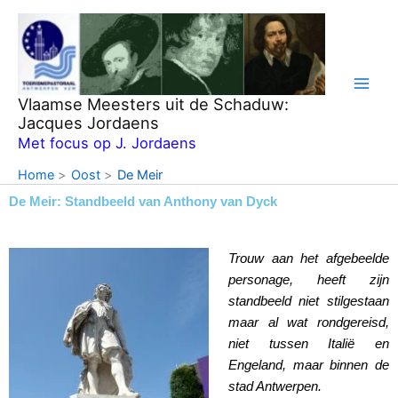
Ga
naar
de
inhoud
Vlaamse Meesters uit de Schaduw:
Jacques Jordaens
Met focus op J. Jordaens
Home
Oost
De Meir
De Meir: Standbeeld van Anthony van Dyck
Trouw aan het afgebeelde
personage, heeft zijn
standbeeld niet stilgestaan
maar al wat rondgereisd,
niet tussen Italië en
Engeland, maar binnen de
stad Antwerpen.