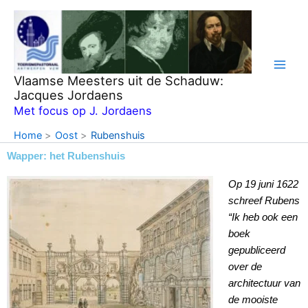
Ga
naar
de
inhoud
Vlaamse Meesters uit de Schaduw:
Jacques Jordaens
Met focus op J. Jordaens
Home
Oost
Rubenshuis
Wapper: het Rubenshuis
Op 19 juni 1622
schreef Rubens
“Ik heb ook een
boek
gepubliceerd
over de
architectuur van
de mooiste