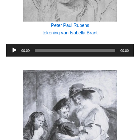
Peter Paul Rubens
tekening van Isabella Brant
Audiospeler
00:00
00:00