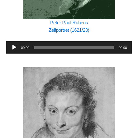
Peter Paul Rubens
Zelfportret (1621/23)
Audiospeler
00:00
00:00