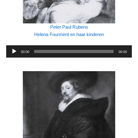
Peter Paul Rubens
Helena Fourment en haar kinderen
Audiospeler
00:00
00:00