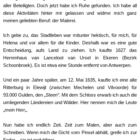
aller Beteiligten. Doch jetzt habe ich Ruhe gefunden. Ich habe all
diese Aktivitäten hinter mir gelassen und widme mich ganz
meinen geliebten Beruf: der Malerei.
Ich gebe zu, das Stadtleben war mitunter hektisch, für mich, für
Helena und vor allem für die Kinder. Deshalb war es eine gute
Entscheidung, aufs Land zu ziehen. Ich kaufte 1627 das
Herrenhaus van Lanceloot van Ursel in Ekeren (Bezirk
Schoonbroek). Es ist etwa eine Stunde entfernt von Antwerpen.
Und ein paar Jahre später, am 12. Mai 1635, kaufte ich eine alte
Ritterburg in Elewijt (zwischen Mechelen und Vilvoorde) für
93.000 Gulden, den „
Steen“
. Mit dem Schloss erwarb ich auch die
umliegenden Ländereien und Wälder. Hier nennen mich die Leute
„
mein Herr
„.
Nun habe ich endlich Zeit. Zeit zum Malen, aber auch zum
Schreiben. Wenn mich die Gicht vom Pinsel abhält, greife ich zur
Feder – sie ist geduldiger.