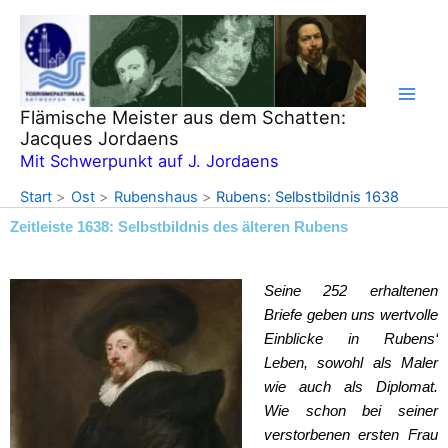
Zum
Inhalt
springen
Flämische Meister aus dem Schatten:
Jacques Jordaens
Mit Schwerpunkt auf J. Jordaens
Start
Ost
Rubenshaus
Rubens: Selbstbildnis 1638
Zeitleiste 1638: Selbstbildnis des älteren Rubens
Seine 252 erhaltenen
Briefe geben uns wertvolle
Einblicke in Rubens‘
Leben, sowohl als Maler
wie auch als Diplomat.
Wie schon bei seiner
verstorbenen ersten Frau