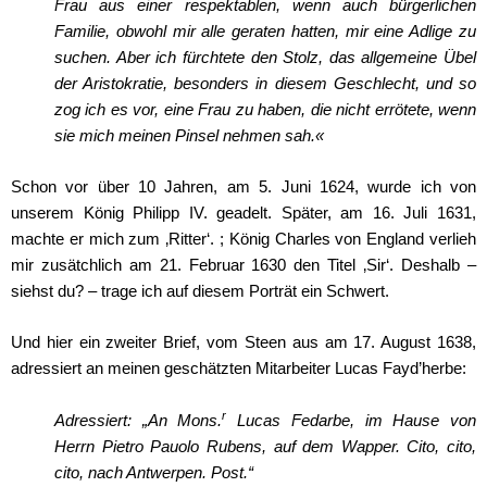
Frau aus einer respektablen, wenn auch bürgerlichen
Familie, obwohl mir alle geraten hatten, mir eine Adlige zu
suchen. Aber ich fürchtete den Stolz, das allgemeine Übel
der Aristokratie, besonders in diesem Geschlecht, und so
zog ich es vor, eine Frau zu haben, die nicht errötete, wenn
sie mich meinen Pinsel nehmen sah.«
Schon vor über 10 Jahren, am 5. Juni 1624, wurde ich von
unserem König Philipp IV. geadelt. Später, am 16. Juli 1631,
machte er mich zum ‚Ritter‘. ; König Charles von England verlieh
mir zusätchlich am 21. Februar 1630 den Titel ‚Sir‘. Deshalb –
siehst du? – trage ich auf diesem Porträt ein Schwert.
Und hier ein zweiter Brief, vom Steen aus am 17. August 1638,
adressiert an meinen geschätzten Mitarbeiter Lucas Fayd’herbe:
r
Adressiert: „An Mons.
Lucas Fedarbe, im Hause von
Herrn Pietro Pauolo Rubens, auf dem Wapper. Cito, cito,
cito, nach Antwerpen. Post.“