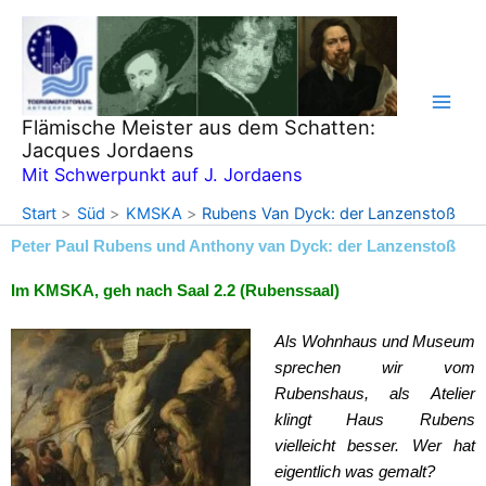
Zum
Inhalt
springen
Flämische Meister aus dem Schatten:
Jacques Jordaens
Mit Schwerpunkt auf J. Jordaens
Start
Süd
KMSKA
Rubens Van Dyck: der Lanzenstoß
Peter Paul Rubens und Anthony van Dyck: der Lanzenstoß
Im KMSKA, geh nach Saal 2.2 (Rubenssaal)
Als Wohnhaus und Museum
sprechen wir vom
Rubenshaus, als Atelier
klingt Haus Rubens
vielleicht besser. Wer hat
eigentlich was gemalt?