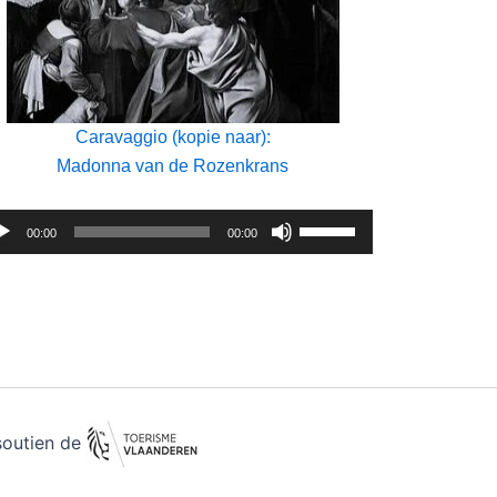
Caravaggio (kopie naar):
Madonna van de Rozenkrans
iospeler
Gebruik
00:00
00:00
ag
Omhoog/Omlaag
pijltoetsen
om
het
volume
te
verhogen
soutien de
of
te