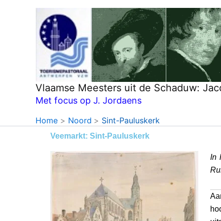
Ga
naar
de
inhoud
Vlaamse Meesters uit de Schaduw: Jac
Met focus op J. Jordaens
Home
Noord
Sint-Pauluskerk
Veemarkt: Sint-Pauluskerk
In
Rub
Aa
ho