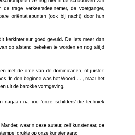
verschrompelen ze nog niet in de schaduwen van
de trage verkeersdeelnemer, de voetganger,
tbare oriëntatiepunten (ook bij nacht) door hun
 dit kerkinterieur goed gevuld. De iets meer dan
 van op afstand bekeken te worden en nog altijd
en met de orde van de dominicanen, of juister:
nnes ‘In den beginne was het Woord …’, maar het
len uit de barokke vormgeving.
n nagaan na hoe ‘onze’ schilders’ die techniek
Mander, waarin deze auteur, zelf kunstenaar, de
stempel drukte op onze kunstenaars: