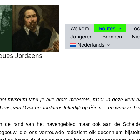
Welkom
Routes
Loc
Jongeren
Bronnen
Ni
Nederlands
ques Jordaens
 het museum vind je alle grote meesters, maar in deze kerk 
ens, van Dyck en Jordaens letterlijk op één rij – en waar ze hi
n de rand van het havengebied maar ook aan de Schelde
ogbouw, die ons vertrouwde redezicht elk decennium bijstel