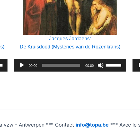
Jacques Jordaens:
s)
De Kruisdood (Mysteries van de Rozenkrans)
ik
Audiospeler
Gebruik
Aud
00:00
00:00
og/Omlaag
Omhoog/Omla
etsen
pijltoetsen
om
het
me
volume
te
gen
verhogen
a vzw - Antwerpen *** Contact
info@topa.be
*** Avec le 
of
te