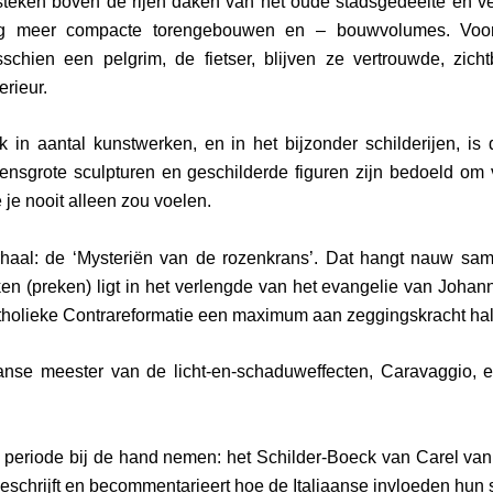
tsteken boven de rijen daken van het oude stadsgedeelte en 
g meer compacte torengebouwen en – bouwvolumes. Voor 
sschien een pelgrim, de fietser, blijven ze vertrouwde, zich
erieur.
k in aantal kunstwerken, en in het bijzonder schilderijen, is
vensgrote sculpturen en geschilderde figuren zijn bedoeld om
je je nooit alleen zou voelen.
erhaal: de ‘Mysteriën van de rozenkrans’. Dat hangt nauw sam
en (preken) ligt in het verlengde van het evangelie van Joha
atholieke Contrareformatie een maximum aan zeggingskracht ha
aanse meester van de licht-en-schaduweffecten, Caravaggio, e
 periode bij de hand nemen: het Schilder-Boeck van Carel van 
schrijft en becommentarieert hoe de Italiaanse invloeden hun 