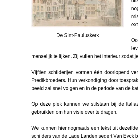
ui
no
mi
ext
De Sint-Pauluskerk
Oo
le
menselijk te lijken. Zij vullen het interieur zodat 
Vijftien schilderijen vormen één doorlopend v
Predikbroeders. Hun verkondiging door toesprak
beeld zal snel volgen en in de periode van de k
Op deze plek kunnen we stilstaan bij de Itali
gebruikten om hun visie over te dragen.
We kunnen hier nogmaals een tekst uit dezelfde
schilders van de Lage Landen sedert Van Eyck be