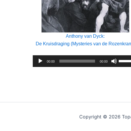
Anthony van Dyck:
De Kruisdraging (Mysteries van de Rozenkran
Audiospeler
Gebru
00:00
00:00
Omho
pijlto
om
het
volu
te
verho
Copyright © 2026 Top
of
te