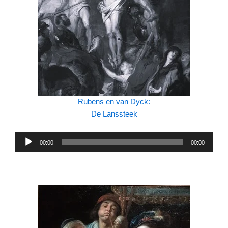
Rubens en van Dyck:
De Lanssteek
Audiospeler
00:00
00:00