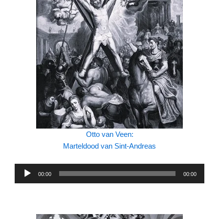
Otto van Veen:
Marteldood van Sint-Andreas
Audiospeler
00:00
00:00