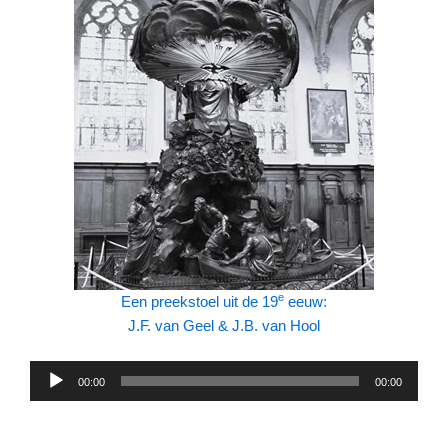
e
Een preekstoel uit de 19
eeuw:
J.F. van Geel & J.B. van Hool
Audiospeler
00:00
00:00