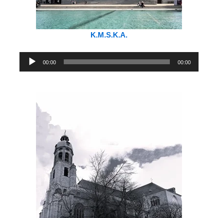
K.M.S.K.A.
Audiospeler
00:00
00:00