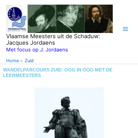
Ga
naar
de
inhoud
Vlaamse Meesters uit de Schaduw:
Jacques Jordaens
Met focus op J. Jordaens
Home
Zuid
WANDELPARCOURS ZUID: OOG IN OOG MET DE
LEERMEESTERS