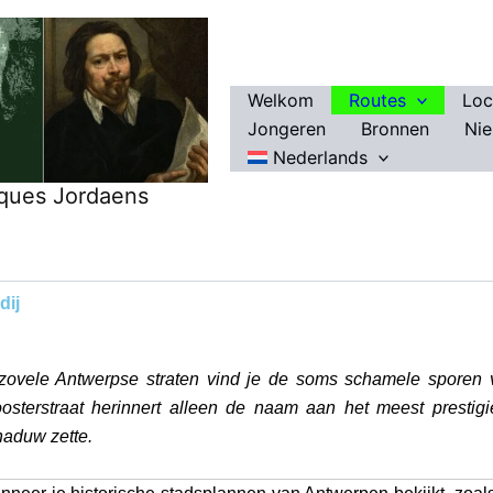
Welkom
Routes
Loc
Jongeren
Bronnen
Ni
Nederlands
ques Jordaens
dij
 zovele Antwerpse straten vind je de soms schamele sporen
oosterstraat herinnert alleen de naam aan het meest prestig
haduw zette.