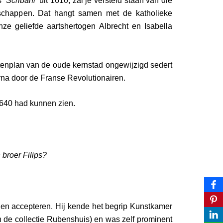
 ‘
Scribani’
uit 1610, zal je versteld staan van die
schappen. Dat hangt samen met de katholieke
e geliefde aartshertogen Albrecht en Isabella
atenplan van de oude kernstad ongewijzigd sedert
arna door de Franse Revolutionairen.
1640 had kunnen zien.
 broer Filips?
nen accepteren. Hij kende het begrip Kunstkamer
 de collectie Rubenshuis) en was zelf prominent