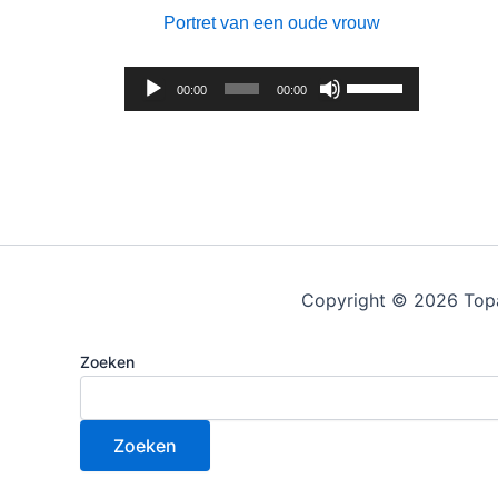
Portret van een oude vrouw
Audiospeler
Gebruik
00:00
00:00
Omhoog/Omlaag
pijltoetsen
om
het
volume
te
verhogen
Copyright © 2026 Top
of
te
Zoeken
verlagen.
Zoeken