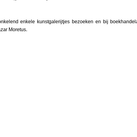
monkelend enkele kunstgalerijtjes bezoeken en bij boek­hand
azar Moretus.