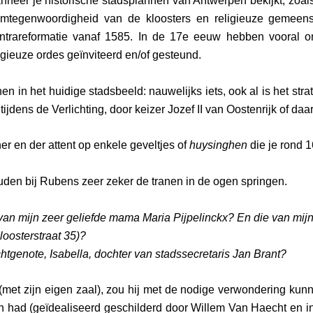
neer je historische stadsplannen van Antwerpen bekijkt, zoals
omtegenwoordigheid van de kloosters en religieuze gemeen
ntrareformatie vanaf 1585. In de 17e eeuw hebben vooral onz
igieuze ordes geïnviteerd en/of gesteund.
in het huidige stadsbeeld: nauwelijks iets, ook al is het str
dens de Verlichting, door keizer Jozef II van Oostenrijk of da
r en der attent op enkele geveltjes of
huysinghen
die je rond 
ouden bij Rubens zeer zeker de tranen in de ogen springen.
 van mijn zeer geliefde mama Maria Pijpelinckx? En die van mijn
loosterstraat 35)?
tgenote, Isabella, dochter van stadssecretaris Jan Brant?
(met zijn eigen zaal), zou hij met de nodige verwondering kun
n had (geïdealiseerd geschilderd door Willem Van Haecht en in