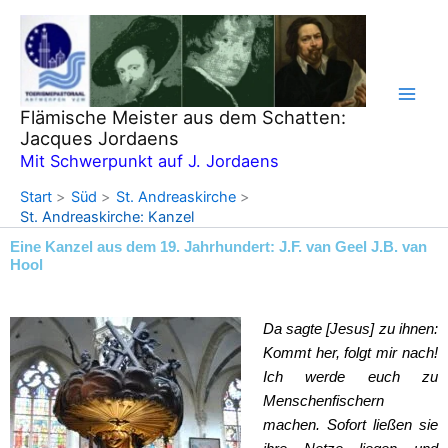
Zum
Inhalt
springen
Flämische Meister aus dem Schatten:
Jacques Jordaens
Mit Schwerpunkt auf J. Jordaens
Start
Süd
St. Andreaskirche
St. Andreaskirche: Kanzel
Eine Kanzel aus dem 19. Jahrhundert: J.F. van Geel J.B. van
Hool
Da sagte [Jesus] zu ihnen:
Kommt her, folgt mir nach!
Ich werde euch zu
Menschenfischern
machen. Sofort ließen sie