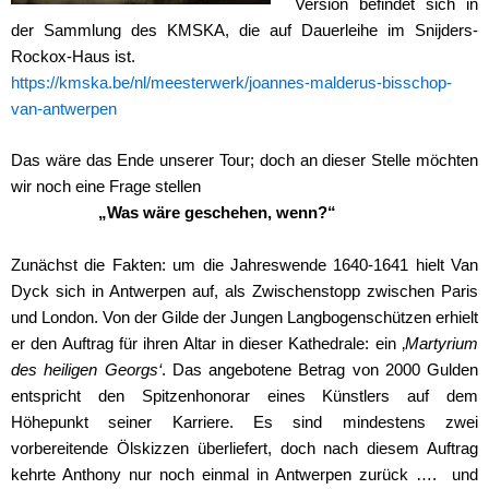
Version befindet sich in
der Sammlung des KMSKA, die auf Dauerleihe im Snijders-
Rockox-Haus ist.
https://kmska.be/nl/meesterwerk/joannes-malderus-bisschop-
van-antwerpen
Das wäre das Ende unserer Tour; doch an dieser Stelle möchten
wir noch eine Frage stellen
„Was wäre geschehen, wenn?“
Zunächst die Fakten: um die Jahreswende 1640-1641 hielt Van
Dyck sich in Antwerpen auf, als Zwischenstopp zwischen Paris
und London. Von der Gilde der Jungen Langbogenschützen erhielt
er den Auftrag für ihren Altar in dieser Kathedrale: ein ‚
Martyrium
des heiligen Georgs‘
. Das angebotene Betrag von 2000 Gulden
entspricht den Spitzenhonorar eines Künstlers auf dem
Höhepunkt seiner Karriere. Es sind mindestens zwei
vorbereitende Ölskizzen überliefert, doch nach diesem Auftrag
kehrte Anthony nur noch einmal in Antwerpen zurück …. und