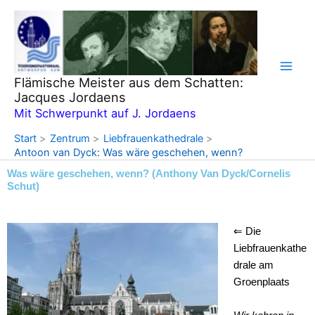
Zum
Inhalt
springen
Flämische Meister aus dem Schatten:
Jacques Jordaens
Mit Schwerpunkt auf J. Jordaens
Start
Zentrum
Liebfrauenkathedrale
Antoon van Dyck: Was wäre geschehen, wenn?
Was wäre geschehen, wenn? (Anthony Van Dyck/Cornelis
Schut)
⇐ Die
Liebfrauenkathe
drale am
Groenplaats