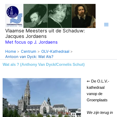
Ga
naar
de
inhoud
Vlaamse Meesters uit de Schaduw:
Jacques Jordaens
Met focus op J. Jordaens
Home
Centrum
OLV-Kathedraal
Antoon van Dyck: Wat Als?
Wat als ? (Anthony Van Dyck/Cornelis Schut)
⇐ De O.L.V.-
kathedraal
vanop de
Groenplaats
We zijn terug in