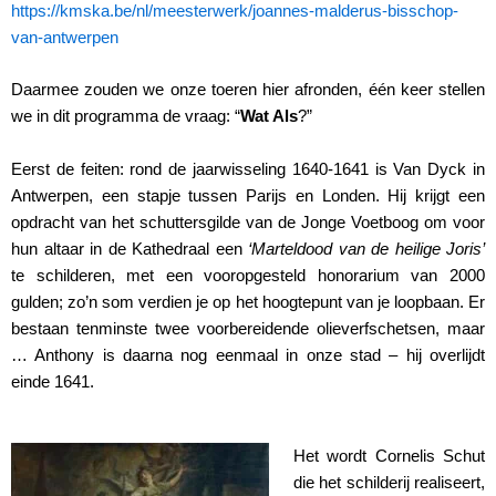
https://kmska.be/nl/meesterwerk/joannes-malderus-bisschop-
van-antwerpen
Daarmee zouden we onze toeren hier afronden, één keer stellen
we in dit programma de vraag: “
Wat Als
?”
Eerst de feiten: rond de jaarwisseling 1640-1641 is Van Dyck in
Antwerpen, een stapje tussen Parijs en Londen. Hij krijgt een
opdracht van het schuttersgilde van de Jonge Voetboog om voor
hun altaar in de Kathedraal een
‘Marteldood van de heilige Joris’
te schilderen, met een vooropgesteld honorarium van 2000
gulden; zo’n som verdien je op het hoogtepunt van je loopbaan. Er
bestaan tenminste twee voorbereidende olieverfschetsen, maar
… Anthony is daarna nog eenmaal in onze stad – hij overlijdt
einde 1641.
Het wordt Cornelis Schut
die het schilderij realiseert,