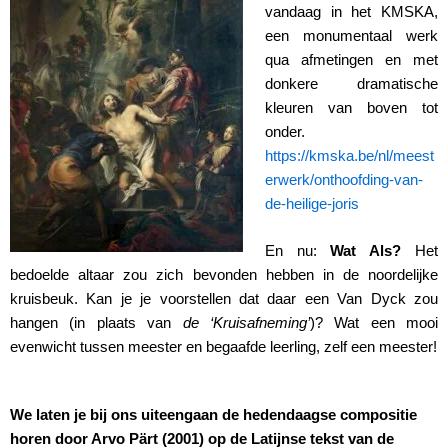
vandaag in het KMSKA,
een monumentaal werk
qua afmetingen en met
donkere dramatische
kleuren van boven tot
onder.
https://kmska.be/nl/meest
erwerk/onthoofding-van-
de-heilige-joris
En nu:
Wat Als?
Het
bedoelde altaar zou zich bevonden hebben in de noordelijke
kruisbeuk. Kan je je voorstellen dat daar een Van Dyck zou
hangen (in plaats van
de ‘Kruisafneming’
)? Wat een mooi
evenwicht tussen meester en begaafde leerling, zelf een meester!
We laten je bij ons uiteengaan de hedendaagse compositie
horen door Arvo Pärt (2001) op de Latijnse tekst van de