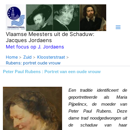
Ga
naar
de
inhoud
Vlaamse Meesters uit de Schaduw:
Jacques Jordaens
Met focus op J. Jordaens
Home
Zuid
Kloosterstraat
Rubens: portret oude vrouw
Peter Paul Rubens : Portret van een oude vrouw
Een traditie identificeert de
geportretteerde als Maria
Pijpelincx, de moeder van
Peter Paul Rubens. Deze
dame trad noodgedwongen uit
de schaduw van haar