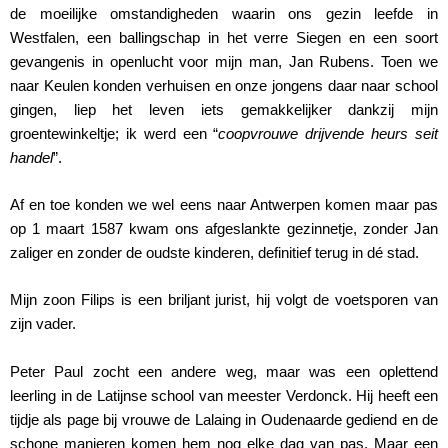
de moeilijke omstandigheden waarin ons gezin leefde in
Westfalen, een ballingschap in het verre Siegen en een soort
gevangenis in openlucht voor mijn man, Jan Rubens. Toen we
naar Keulen konden verhuisen en onze jongens daar naar school
gingen, liep het leven iets gemakkelijker dankzij mijn
groentewinkeltje; ik werd een “
coopvrouwe drijvende heurs seit
handel
”.
Af en toe konden we wel eens naar Antwerpen komen maar pas
op 1 maart 1587 kwam ons afgeslankte gezinnetje, zonder Jan
zaliger en zonder de oudste kinderen, definitief terug in dé stad.
Mijn zoon Filips is een briljant jurist, hij volgt de voetsporen van
zijn vader.
Peter Paul zocht een andere weg, maar was een oplettend
leerling in de Latijnse school van meester Verdonck. Hij heeft een
tijdje als page bij vrouwe de Lalaing in Oudenaarde gediend en de
schone manieren komen hem nog elke dag van pas. Maar een