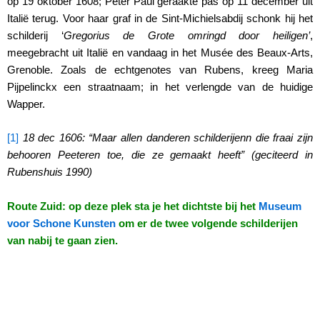
op 19 oktober 1608; Peter Paul geraakte pas op 11 december uit
Italië terug. Voor haar graf in de Sint-Michielsabdij schonk hij het
schilderij ‘
Gregorius de Grote omringd door heiligen’
,
meegebracht uit Italië en vandaag in het Musée des Beaux-Arts,
Grenoble. Zoals de echtgenotes van Rubens, kreeg Maria
Pijpelinckx een straatnaam; in het verlengde van de huidige
Wapper.
[1]
18 dec 1606: “Maar allen danderen schilderijenn die fraai zijn
behooren Peeteren toe, die ze gemaakt heeft” (geciteerd in
Rubenshuis 1990)
Route Zuid: op deze plek sta je het dichtste bij het
Museum
voor Schone Kunsten
om er de twee volgende schilderijen
van nabij te gaan zien.