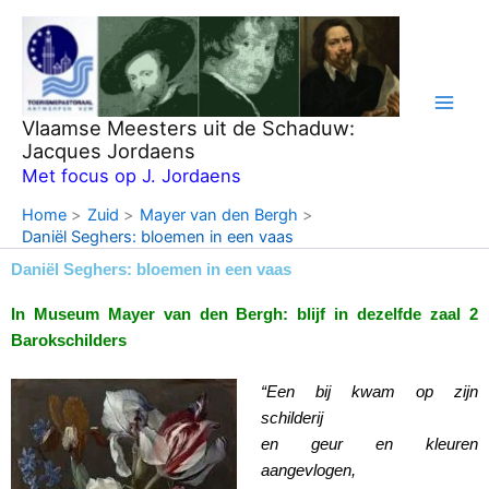
Ga
naar
de
inhoud
Vlaamse Meesters uit de Schaduw:
Jacques Jordaens
Met focus op J. Jordaens
Home
Zuid
Mayer van den Bergh
Daniël Seghers: bloemen in een vaas
Daniël Seghers: bloemen in een vaas
In Museum Mayer van den Bergh: blijf in dezelfde zaal 2
Barokschilders
“Een bij kwam op zijn
schilderij
en geur en kleuren
aangevlogen,