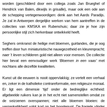
worden (geschilderd door een collega zoals Jan Brueghel of
Hendrick van Balen, dikwijls in grisaille), maar ook een ode aan
de schepping vertegenwoordigen: denk aan het Aards Paradijs.
Je zal in Antwerpen dergelijke werken van hem aantreffen in de
collecties van KMSKA en Rubenshuis; daar zie je hoe zijn
persoonlijke stijl zich herkenbaar ontwikkeld heeft.
Seghers omkranst de heilige met bloemen, guirlandes, die je oog
treffen door hun miniaturistische nauwgezetheid en kleurenpracht;
naer ’t leven
schilderen gold niet alleen voor mensen. De collectie
hier bevat een eenvoudiger werk ‘
Bloemen in een vaas’
met
nochtans alle dezelfde kwaliteiten.
Kunst uit die eeuwen is nooit oppervlakkig; ze vertelt een verhaal
en, zeker in de katholieke contrareformatie, een religieuze moraal.
Er ligt een dimensie ‘tijd’ onder de bedrieglijke echtheid:
afgebeelde ruikers kan je in het echt niet samenstellen omdat ze
de seizoenen overspannen; niet alle bloemen bloeien: de
vergankelijkheid volgt kort op het hoogtepunt. De fragiele vlinder