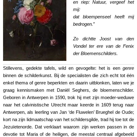
en riep: Natuur, vergeef het
mij:
dat bloempenseel heeft mij
bedrogen.”
Zo dichtte Joost van den
Vondel ter ere van de Fenix
der Bloemenschilders.
Stillevens, gedekte tafels, wild en gevogelte: het is een
genre
binnen de schilderkunst. Bij de specialisten die zich echt tot één
enkel thema of genre beperkten en daarin uitblonken, laten we je
graag kennismaken met Daniël Seghers, de bloemenschilder.
Geboren in Antwerpen in 1590, trok hij met zijn moeder-weduwe
naar het calvinistische Utrecht maar keerde in 1609 terug naar
Antwerpen, als leerling van Jan ‘de Fluwelen’ Brueghel de Oude;
kort na zijn lidmaatschap van het schildersgilde, trad hij toe tot de
Jezuïetenorde. Dat verklaart waarom zijn werken passen in de
devotie tot Maria of de heiligen, die meestal centraal afgebeeld