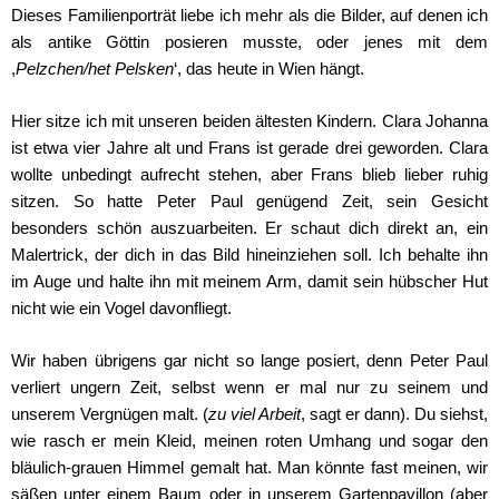
Dieses Familienporträt liebe ich mehr als die Bilder, auf denen ich
als antike Göttin posieren musste, oder jenes mit dem
,
Pelzchen/het Pelsken
‘, das heute in Wien hängt.
Hier sitze ich mit unseren beiden ältesten Kindern. Clara Johanna
ist etwa vier Jahre alt und Frans ist gerade drei geworden. Clara
wollte unbedingt aufrecht stehen, aber Frans blieb lieber ruhig
sitzen. So hatte Peter Paul genügend Zeit, sein Gesicht
besonders schön auszuarbeiten. Er schaut dich direkt an, ein
Malertrick, der dich in das Bild hineinziehen soll. Ich behalte ihn
im Auge und halte ihn mit meinem Arm, damit sein hübscher Hut
nicht wie ein Vogel davonfliegt.
Wir haben übrigens gar nicht so lange posiert, denn Peter Paul
verliert ungern Zeit, selbst wenn er mal nur zu seinem und
unserem Vergnügen malt. (
zu viel Arbeit
, sagt er dann). Du siehst,
wie rasch er mein Kleid, meinen roten Umhang und sogar den
bläulich-grauen Himmel gemalt hat. Man könnte fast meinen, wir
säßen unter einem Baum oder in unserem Gartenpavillon (aber