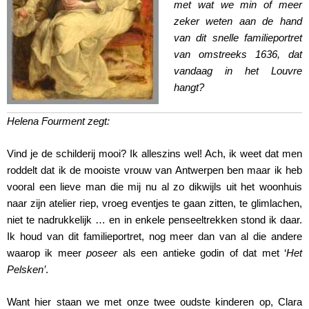
met wat we min of meer
zeker weten aan de hand
van dit snelle familieportret
van omstreeks 1636, dat
vandaag in het Louvre
hangt?
Helena Fourment zegt:
Vind je de schilderij mooi? Ik alleszins wel! Ach, ik weet dat men
roddelt dat ik de mooiste vrouw van Antwerpen ben maar ik heb
vooral een lieve man die mij nu al zo dikwijls uit het woonhuis
naar zijn atelier riep, vroeg eventjes te gaan zitten, te glimlachen,
niet te nadrukkelijk … en in enkele penseeltrekken stond ik daar.
Ik houd van dit familieportret, nog meer dan van al die andere
waarop ik meer
poseer
als een antieke godin of dat met ‘
Het
Pelsken’
.
Want hier staan we met onze twee oudste kinderen op, Clara