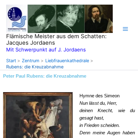
Zum
Inhalt
springen
Flämische Meister aus dem Schatten:
Jacques Jordaens
Mit Schwerpunkt auf J. Jordaens
Start
Zentrum
Liebfrauenkathedrale
Rubens: die Kreuzabnahme
Peter Paul Rubens: die Kreuzabnahme
Hymne des Simeon
Nun lässt du, Herr,
deinen Knecht, wie du
gesagt hast,
in Frieden scheiden.
Denn meine Augen haben