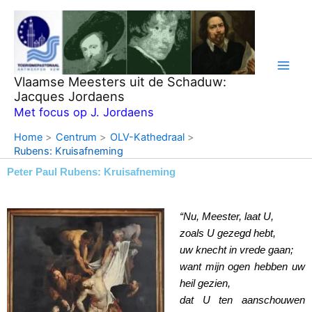
Ga
naar
de
inhoud
Vlaamse Meesters uit de Schaduw:
Jacques Jordaens
Met focus op J. Jordaens
Home
Centrum
OLV-Kathedraal
Rubens: Kruisafneming
Peter Paul Rubens: Kruisafneming
“Nu, Meester, laat U,
zoals U gezegd hebt,
uw knecht in vrede gaan;
want mijn ogen hebben uw
heil gezien,
dat U ten aanschouwen