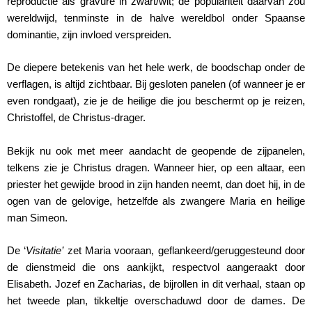
reproductie als gravure in zwart/wit; de populariteit daarvan zou
wereldwijd, tenminste in de halve wereldbol onder Spaanse
dominantie, zijn invloed verspreiden.
De diepere betekenis van het hele werk, de boodschap onder de
verflagen, is altijd zichtbaar. Bij gesloten panelen (of wanneer je er
even rondgaat), zie je de heilige die jou beschermt op je reizen,
Christoffel, de Christus-drager.
Bekijk nu ook met meer aandacht de geopende de zijpanelen,
telkens zie je Christus dragen. Wanneer hier, op een altaar, een
priester het gewijde brood in zijn handen neemt, dan doet hij, in de
ogen van de gelovige, hetzelfde als zwangere Maria en heilige
man Simeon.
De ‘
Visitatie’
zet Maria vooraan, geflankeerd/geruggesteund door
de dienstmeid die ons aankijkt, respectvol aangeraakt door
Elisabeth. Jozef en Zacharias, de bijrollen in dit verhaal, staan op
het tweede plan, tikkeltje overschaduwd door de dames. De