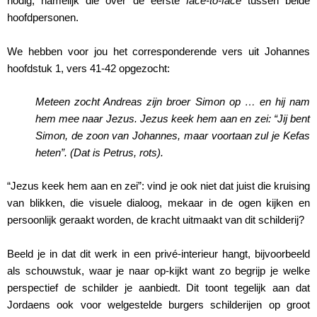
nodig, namelijk die over de eerste
face-to-face
tussen beide
hoofdpersonen.
We hebben voor jou het corresponderende vers uit Johannes
hoofdstuk 1, vers 41-42 opgezocht:
Meteen zocht Andreas zijn broer Simon op … en hij nam
hem mee naar Jezus. Jezus keek hem aan en zei: “Jij bent
Simon, de zoon van Johannes, maar voortaan zul je Kefas
heten”. (Dat is Petrus, rots).
“Jezus keek hem aan en zei”: vind je ook niet dat juist die kruising
van blikken, die visuele dialoog, mekaar in de ogen kijken en
persoonlijk geraakt worden, de kracht uitmaakt van dit schilderij?
Beeld je in dat dit werk in een privé-interieur hangt, bijvoorbeeld
als schouwstuk, waar je naar op‑kijkt want zo begrijp je welke
perspectief de schilder je aanbiedt. Dit toont tegelijk aan dat
Jordaens ook voor welgestelde burgers schilderijen op groot