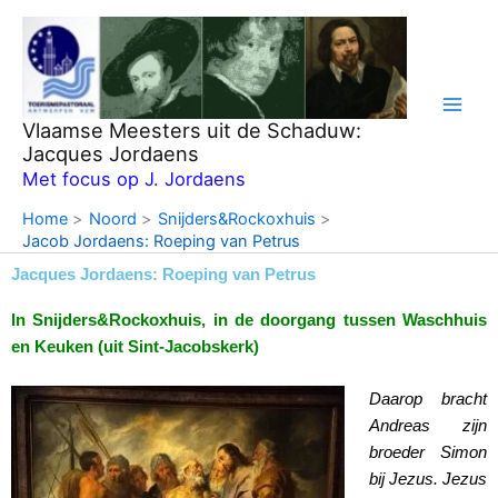
Ga
naar
de
inhoud
Vlaamse Meesters uit de Schaduw:
Jacques Jordaens
Met focus op J. Jordaens
Home
Noord
Snijders&Rockoxhuis
Jacob Jordaens: Roeping van Petrus
Jacques Jordaens: Roeping van Petrus
In Snijders&Rockoxhuis, in de doorgang tussen Waschhuis
en Keuken (uit Sint-Jacobskerk)
Daarop bracht
Andreas zijn
broeder Simon
bij Jezus. Jezus