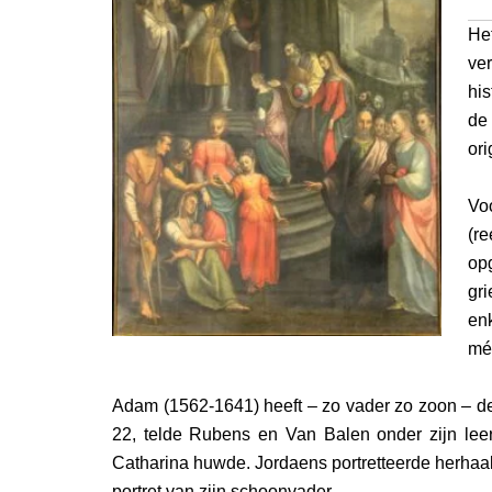
He
ve
his
de
ori
Vo
(r
opg
gri
en
mé
Adam (1562-1641) heeft – zo vader zo zoon – de 
22, telde Rubens en Van Balen onder zijn lee
Catharina huwde. Jordaens portretteerde herhaaldel
portret van zijn schoonvader.