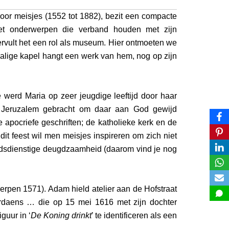
or meisjes (1552 tot 1882), bezit een compacte
met onderwerpen die verband houden met zijn
ervult het een rol als museum. Hier ontmoeten we
lige kapel hangt een werk van hem, nog op zijn
werd Maria op zeer jeugdige leeftijd door haar
 Jeruzalem gebracht om daar aan God gewijd
e apocriefe geschriften; de katholieke kerk en de
it feest wil men meisjes inspireren om zich niet
odsdienstige deugdzaamheid (daarom vind je nog
erpen 1571). Adam hield atelier aan de Hofstraat
ordaens … die op 15 mei 1616 met zijn dochter
guur in ‘
De Koning drinkt
’ te identificeren als een