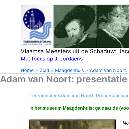
Ga
naar
de
inhoud
Vlaamse Meesters uit de Schaduw: Jac
Met focus op J. Jordaens
Home
Zuid
Maagdenhuis
Adam van Noort: 
Adam van Noort: presentatie
Leermeester Adam van Noort: Presentatie van
In het museum Maagdenhuis: ga naar de (voorm
Nog