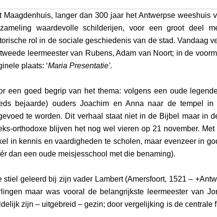
t Maagdenhuis, langer dan 300 jaar het Antwerpse weeshuis vo
rzameling waardevolle schilderijen, voor een groot deel 
torische rol in de sociale geschiedenis van de stad. Vandaag v
 tweede leermeester van Rubens, Adam van Noort; in de voorma
ginele plaats: ‘
Maria Presentatie’.
or een goed begrip van het thema: volgens een oude legende 
eeds bejaarde) ouders Joachim en Anna naar de tempel in
evoed te worden. Dit verhaal staat niet in de Bijbel maar in d
eks-orthodoxe blijven het nog wel vieren op 21 november. Met d
kel in kennis en vaardigheden te scholen, maar evenzeer in g
ér dan een oude meisjesschool met die benaming).
stiel geleerd bij zijn vader Lambert (Amersfoort, 1521 – +Antw
rlingen maar was vooral de belangrijkste leermeester van J
ijk zijn – uitgebreid – gezin; door vergelijking is de centrale fi