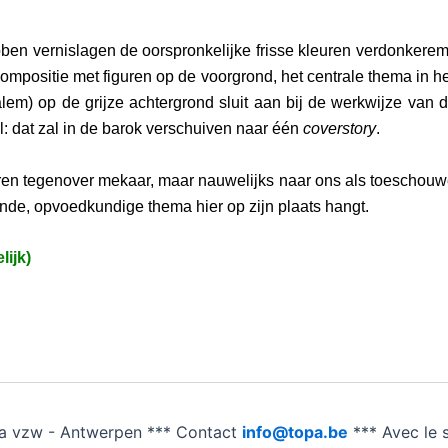
ebben vernislagen de oorspronkelijke frisse kleuren verdonkerem
mpositie met figuren op de voorgrond, het centrale thema in he
m) op de grijze achtergrond sluit aan bij de werkwijze van de l
l: dat zal in de barok verschuiven naar één
coverstory
.
n tegenover mekaar, maar nauwelijks naar ons als toeschouw
tende, opvoedkundige thema hier op zijn plaats hangt.
lijk)
a vzw - Antwerpen *** Contact
info@topa.be
*** Avec le 